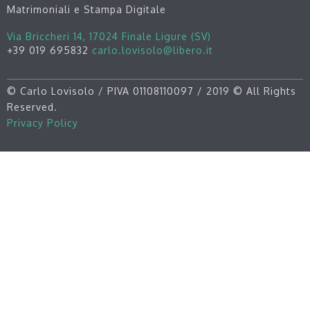
Matrimoniali e Stampa Digitale
Via Briccheri 14, 17024 Finale Ligure (SV)
+39 019 695832
carlo.lovisolo@libero.it
© Carlo Lovisolo / PIVA 01108110097 / 2019 © All Rights
Reserved.
Privacy Policy